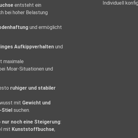
Individuell konfi
buchse
entsteht ein
ch bei hoher Belastung
odenhaftung
und ermöglicht
inges Aufkippverhalten
und
tet maximale
bei Moar-Situationen und
desto
ruhiger und stabiler
bewusst mit
Gewicht und
-Stiel
suchen.
p
nur noch eine Steigerung
:
el mit
Kunststoffbuchse
,