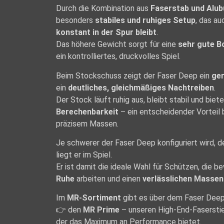
Durch die Kombination aus
Faserstab und Alu
besonders
stabiles und ruhiges Setup
, das au
konstant in der Spur bleibt
.
Das höhere Gewicht sorgt für eine
sehr gute B
ein kontrolliertes, druckvolles Spiel.
Beim Stockschuss zeigt der Faser Deep ein
ger
ein
deutliches, gleichmäßiges Nachtreiben
.
Der Stock läuft ruhig aus, bleibt stabil und bie
Berechenbarkeit
– ein entscheidender Vorteil 
präzisem Massen.
Je schwerer der Faser Deep konfiguriert wird, 
liegt er im Spiel.
Er ist damit die ideale Wahl für Schützen, die 
Ruhe
arbeiten und einen
verlässlichen Massen
Im
MR-Sortiment
gibt es über dem Faser Dee
👉 den
MR Prime
– unseren High-End-Fasersti
der das Maximum an Performance bietet.