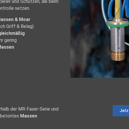
ieler und Schützen, die beim
ntrolle setzen.
 Massen & Moar
ach Griff & Belag)
 gleichmäßig
hr gering
Massen
rhalb der MR-Faser-Serie und
Jetz
ftbetontes
Massen