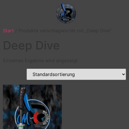
Start
/ Produkte verschlagwortet mit „Deep Dive“
Deep Dive
Einzelnes Ergebnis wird angezeigt