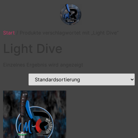
Start
/ Produkte verschlagwortet mit „Light Dive“
Light Dive
Einzelnes Ergebnis wird angezeigt