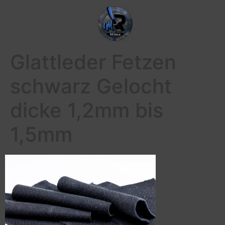
Glattleder Fetzen
schwarz Gelocht
dicke 1,2mm bis
1,5mm