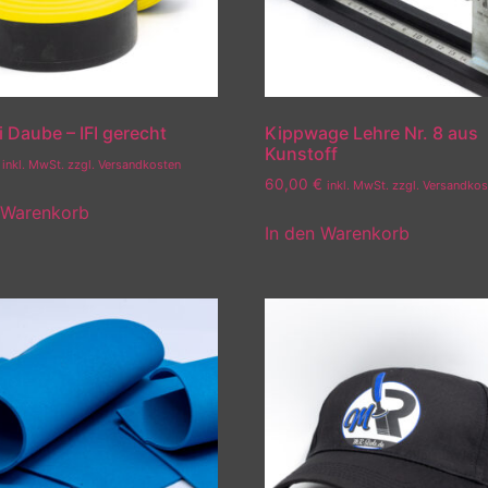
Daube – IFI gerecht
Kippwage Lehre Nr. 8 aus
Kunstoff
inkl. MwSt. zzgl. Versandkosten
60,00
€
inkl. MwSt. zzgl. Versandko
 Warenkorb
In den Warenkorb