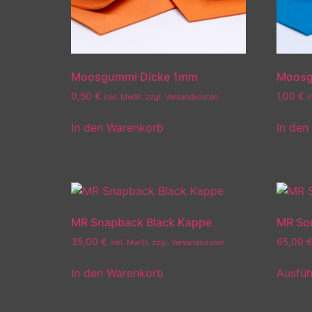
Moosgummi Dicke 1mm
Moosg
0,50
€
1,00
€
inkl. MwSt. zzgl. Versandkosten
i
In den Warenkorb
In den
MR Snapback Black Kappe
MR So
35,00
€
65,00
inkl. MwSt. zzgl. Versandkosten
In den Warenkorb
Ausfüh