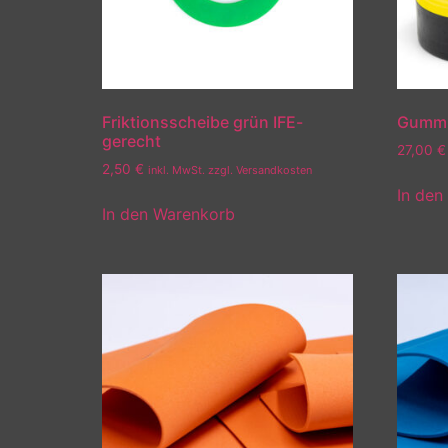
Friktionsscheibe grün IFE-
Gummi 
gerecht
27,00
€
2,50
€
inkl. MwSt. zzgl. Versandkosten
In den
In den Warenkorb