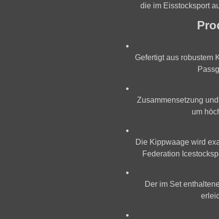
die im Eisstocksport a
Pro
Gefertigt aus robustem
K
Passge
Zusammensetzung und J
um höch
Die Kippwaage wird ex
Federation Icestocksp
Der im Set enthalten
erlei