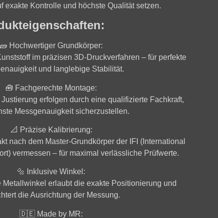
uf
exakte Kontrolle und höchste Qualität
setzen.
dukteigenschaften:
🧱
Hochwertiger Grundkörper:
unststoff
im
präzisen 3D-Druckverfahren
– für perfekte
nauigkeit und langlebige Stabilität.
🧰
Fachgerechte Montage:
ustierung erfolgen durch eine
qualifizierte Fachkraft
,
ste Messgenauigkeit sicherzustellen.
📐
Präzise Kalibrierung:
akt nach dem
Master-Grundkörper der IFI (International
ort)
vermessen – für maximal verlässliche Prüfwerte.
🔩
Inklusive Winkel:
e
Metallwinkel
erlaubt die exakte Positionierung und
chtert die Ausrichtung der Messung.
🇩🇪
Made by MR: