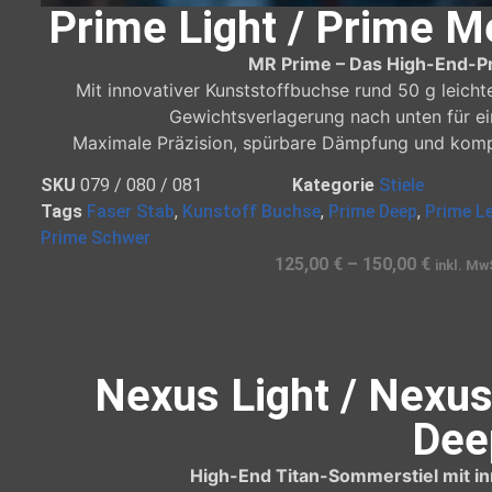
Prime Light / Prime 
MR Prime – Das High-End-Pr
Mit innovativer Kunststoffbuchse rund 50 g leicht
Gewichtsverlagerung nach unten für e
Maximale Präzision, spürbare Dämpfung und komp
SKU
079 / 080 / 081
Kategorie
Stiele
Tags
Faser Stab
,
Kunstoff Buchse
,
Prime Deep
,
Prime L
Prime Schwer
125,00
€
–
150,00
€
inkl. Mw
Nexus Light / Nexu
Dee
High-End Titan-Sommerstiel mit in