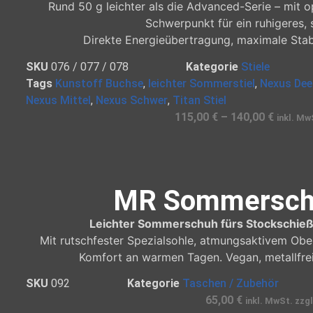
Rund 50 g leichter als die Advanced-Serie – mit o
Schwerpunkt für ein ruhigeres, s
Direkte Energieübertragung, maximale Stab
SKU
076 / 077 / 078
Kategorie
Stiele
Tags
Kunstoff Buchse
,
leichter Sommerstiel
,
Nexus Dee
Nexus Mittel
,
Nexus Schwer
,
Titan Stiel
115,00
€
–
140,00
€
inkl. Mw
MR Sommersch
Leichter Sommerschuh fürs Stockschieße
Mit rutschfester Spezialsohle, atmungsaktivem Ob
Komfort an warmen Tagen. Vegan, metallfrei
SKU
092
Kategorie
Taschen / Zubehör
65,00
€
inkl. MwSt. zzg