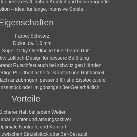
t für besten Halt, hohen Komfort und hervorragende
ion – ideal für lange, intensive Spiele.
Eigenschaften
Farbe:
Schwarz
Dicke:
ca. 1,6 mm
:
Super-tacky Oberfläche für sicheren Halt
iv:
Luftloch-Design für bessere Belüftung
rend:
Rutschfest auch bei schwitzigen Händen
tige PU-Oberfläche für Komfort und Haltbarkeit
ach anzubringen, passend für alle Eisstockstiele
nzelstück oder im günstigen 3er-Set erhältlich
Vorteile
Sicherer Halt bei jedem Wetter
rbar leichter und atmungsaktiver
Optimale Kontrolle und Komfort
e zwischen Einzelstück oder 3er-Set aus!