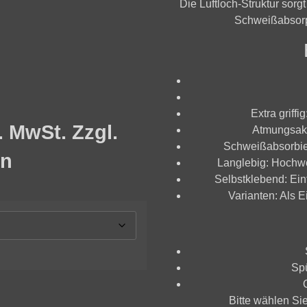
Die Luftloch-Struktur sorg
Schweißabsorpt
Extra griffig
l. MwSt. Zzgl.
Atmungsakt
Schweißabsorbie
en
Langlebig:
Hochwer
Selbstklebend:
Einf
Varianten:
Als Ei
Spü
Bitte wählen Si