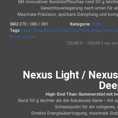
Mit innovativer Kunststoffbuchse rund 50 g leicht
Gewichtsverlagerung nach unten für e
Maximale Präzision, spürbare Dämpfung und komp
SKU
079 / 080 / 081
Kategorie
Stiele
Tags
Faser Stab
,
Kunstoff Buchse
,
Prime Deep
,
Prime L
Prime Schwer
125,00
€
–
150,00
€
inkl. Mw
Nexus Light / Nexu
Dee
High-End Titan-Sommerstiel mit in
Rund 50 g leichter als die Advanced-Serie – mit o
Schwerpunkt für ein ruhigeres, s
Direkte Energieübertragung, maximale Stab