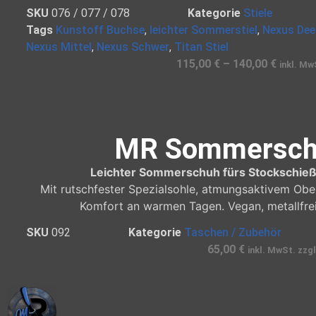
SKU
076 / 077 / 078
Kategorie
Stiele
Tags
Kunstoff Buchse
,
leichter Sommerstiel
,
Nexus Dee
Nexus Mittel
,
Nexus Schwer
,
Titan Stiel
115,00
€
–
140,00
€
inkl. Mw
MR Sommersch
Leichter Sommerschuh fürs Stockschieße
Mit rutschfester Spezialsohle, atmungsaktivem Ob
Komfort an warmen Tagen. Vegan, metallfrei
SKU
092
Kategorie
Taschen / Zubehör
65,00
€
inkl. MwSt. zzg