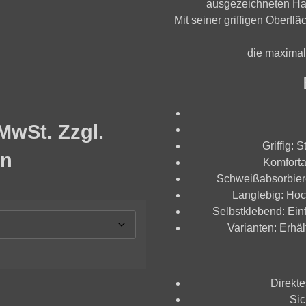
ausgezeichneten Halt
Mit seiner griffigen Oberfl
die maximal
 MwSt. Zzgl.
Griffig:
St
en
Komforta
Schweißabsorbier
Langlebig:
Hoch
Selbstklebend:
Einf
Varianten:
Erhält
Direkte
Sic