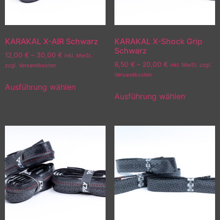
KARAKAL X-AIR Schwarz
KARAKAL X-Shock Grip
Schwarz
12,00
€
–
30,00
€
inkl. MwSt.
8,50
€
–
20,00
€
inkl. MwSt. zzgl.
zzgl. Versandkosten
Versandkosten
Ausführung wählen
Ausführung wählen