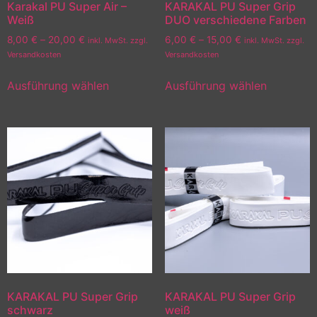
Karakal PU Super Air –
KARAKAL PU Super Grip
Weiß
DUO verschiedene Farben
8,00
€
–
20,00
€
6,00
€
–
15,00
€
inkl. MwSt. zzgl.
inkl. MwSt. zzgl.
Versandkosten
Versandkosten
Ausführung wählen
Ausführung wählen
KARAKAL PU Super Grip
KARAKAL PU Super Grip
schwarz
weiß