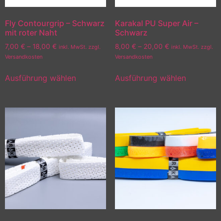
Fly Contourgrip – Schwarz
Karakal PU Super Air –
mit roter Naht
Schwarz
7,00
€
–
18,00
€
8,00
€
–
20,00
€
inkl. MwSt. zzgl.
inkl. MwSt. zzgl.
Versandkosten
Versandkosten
Ausführung wählen
Ausführung wählen