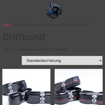
Start
/ Produkte verschlagwortet mit „Griffband“
Griffband
Alle 14 Ergebnisse werden angezeigt